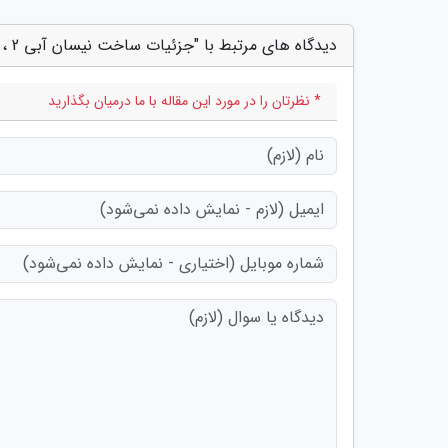
دیدگاه های مرتبط با "جزئیات ساخت نیسان آبی 2 ، کارگردان: انصراف دادم و هیچ حرف و حدیث دیگری نیست"
* نظرتان را در مورد این مقاله با ما درمیان بگذارید