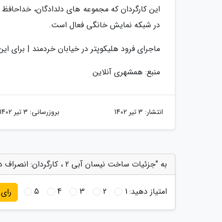
این کارگردان که مجموعه های دلدادگان، خداحافظ ب
در شبکه نمایش خانگی فعال است.
ماجرای فرود هلیکوپتر در خیابان خردمند | برای ا
منبع: همشهری آنلاین
انتشار:
3 تیر 1402
بروزرسانی:
3 تیر 1402
به "جزئیات ساخت نیسان آبی 2 ، کارگردان: انصراف دادم و هیچ حرف و حدیث دیگری نیست" امتیاز دهید
امتیاز دهید:
1
2
3
4
5
رای