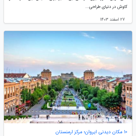
کاوش در دنیای طراحی...
27 اسفند 1403
10 مکان دیدنی ایروان؛ مرکز ارمنستان