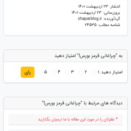
انتشار:
23 اردیبهشت 1401
بروزرسانی:
23 اردیبهشت 1401
گردآورنده:
chaparblog.ir
شناسه مطلب: 24535
به "چراغانی قرمز بورس!" امتیاز دهید
امتیاز دهید:
1
2
3
4
5
رای
دیدگاه های مرتبط با "چراغانی قرمز بورس!"
* نظرتان را در مورد این مقاله با ما درمیان بگذارید