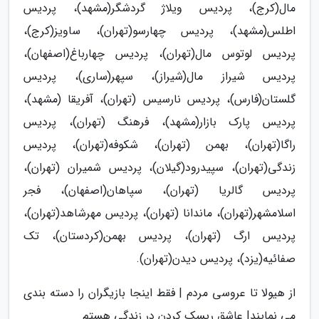
مال(کرج)، پردیس ویلاژ گردشگر(مشهد)، پردیس
اطلس(مشهد)، پردیس چهارسو(تهران)، ساویز(کرج)،
پردیس لوتوس مال(تهران)، پردیس چهارباغ(اصفهان)،
پردیس شیراز مال(شیراز)، سپهر(ساری)، پردیس
گلستان(فارس)، پردیس نارسیس (تهران)، آفریقا (مشهد)،
پردیس پارک بازار(مشهد)، فرهنگ (تهران)، پردیس
راگا(تهران)، بهمن (تهران)، شکوفه(تهران)، پردیس
زندگی(تهران)، سپیدرود(گیلان)، پردیس شمیران (تهران)،
پردیس گالریا (تهران)، سپاهان(اصفهان)، فجر
اسلامشهر(تهران)، ماندانا (تهران)، پردیس مهرشاهد(تهران)،
پردیس ارگ (تهران)، پردیس بهمن(کردستان)، تک
صفائیه(یزد)، پردیس دیدن(تهران).
از هیولا تا عروسی مردم | فقط اینجا بازیگران را دسته بندی
می نمایند| عاشق ریسک کردن در زندگی هستم