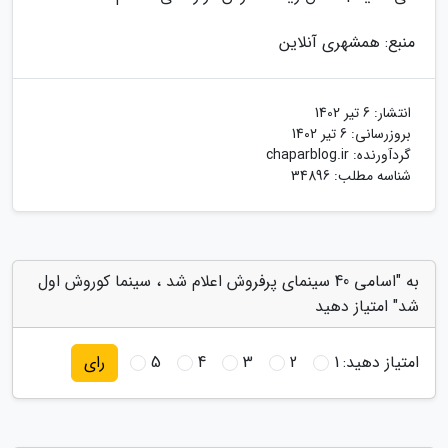
منبع: همشهری آنلاین
انتشار:
6 تیر 1402
بروزرسانی:
6 تیر 1402
گردآورنده:
chaparblog.ir
شناسه مطلب: 34896
به "اسامی 40 سینمای پرفروش اعلام شد ، سینما کوروش اول
شد" امتیاز دهید
امتیاز دهید:
1
2
3
4
5
رای