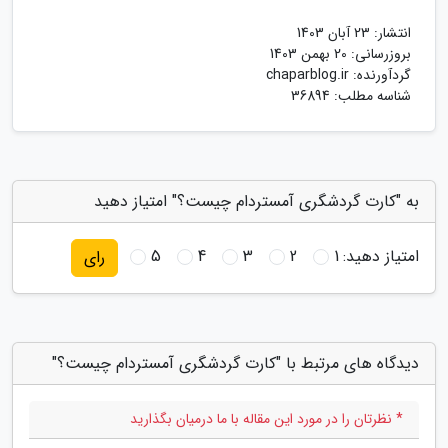
انتشار:
23 آبان 1403
بروزرسانی:
20 بهمن 1403
گردآورنده:
chaparblog.ir
شناسه مطلب: 36894
به "کارت گردشگری آمستردام چیست؟" امتیاز دهید
امتیاز دهید:
1
2
3
4
5
رای
دیدگاه های مرتبط با "کارت گردشگری آمستردام چیست؟"
* نظرتان را در مورد این مقاله با ما درمیان بگذارید