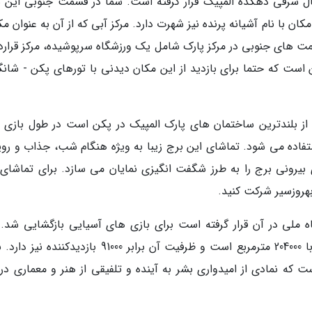
ال شرقی دهکده المپیک قرار گرفته است. شما در قسمت جنوبی این س
کان با نام آشیانه پرنده نیز شهرت دارد. مرکز آبی که از آن به عنوان 
مت های جنوبی در مرکز پارک شامل یک ورزشگاه سرپوشیده، مرکز قراردا
 است که حتما برای بازدید از این مکان دیدنی با تورهای پکن - شانگ
 لینگ لونگ که از بلندترین ساختمان های پارک المپیک در پکن است در طول بازی
تفاده می شود. تماشای این برج زیبا به ویژه هنگام شب، جذاب و روی
بیرونی برج را به طرز شگفت انگیزی نمایان می سازد. برای تماشای 
هروزسیر شرکت کنید.
 ورزشگاه ملی در آن قرار گرفته است برای بازی های آسیایی بازگشایی شد.
ورزشگاه مرکزی پارک المپیک دارای مساحتی برابر با 204000 مترمربع است و ظرفیت آن برابر 91000 بازدیدکن
 که نمادی از امیدواری بشر به آینده و تلفیقی از هنر و معماری در 