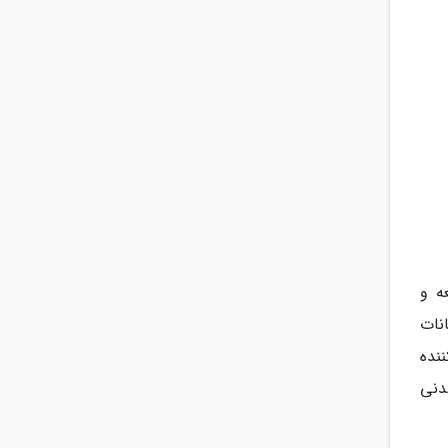
ه و
نات
نده
دنی