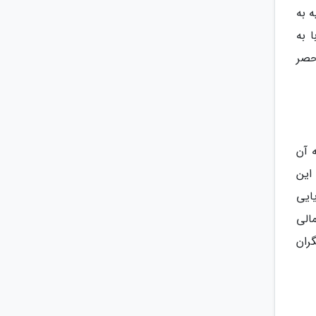
 به
 به
حصر
 آن
این
ایی
الی
ران