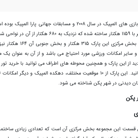
پارک المپیک در پکن یا المپیک سبز محل برگزاری بازی های المپیک در سال 2008 و مسابقات جهانی پارا المپی
این مجموعه وزرشی در محدوده ای با مساحت برابر با 1159 هکتار ساخته شده که نزدیک به 680 هکتار از آ
توسط پارک المپیک پکن پوشش داده شده است. بخش مرکزی این پارک 315 هکتار و 
ت، دهکده المپیک و سایر امکانات ورزشی مورد احتیاج می باشد و از آن به عنوان یک 
ید از این پارک و همچنین محوطه های اطراف می توانید با خرید تور 
خبرنگاران خودتان را به سمت این شهر جذاب برسانید. این پارک از 10 موقعیت مختلف، دهکده المپیک و دیگر امکان
ن دیدنی در شهر پکن شناخته می شود.
 پکن
ی
ین قسمت این مجموعه بخش مرکزی آن است که تعدادی زیادی ساختما