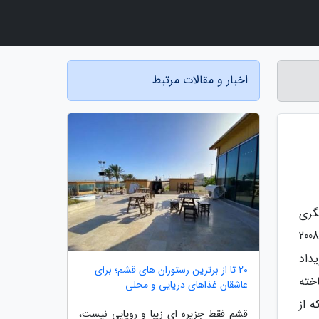
اخبار و مقالات مرتبط
گری
در جهان به شمار می‌رود. این شهر نه‌تنها به واسطه تاریخ پنج‌هزارساله و بناهای تاریخی خود مشهور است، بلکه در سال 2008
یداد
20 تا از برترین رستوران های قشم؛ برای
خته
عاشقان غذاهای دریایی و محلی
 از
قشم فقط جزیره ای زیبا و رویایی نیست،