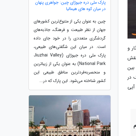
پارک ملی دره جیوژای چین: جواهری پنهان
در میان کوه های هیمالیا
چین به عنوان یکی از متنوع‌ترین کشورهای
جهان از نظر طبیعت و فرهنگ، جاذبه‌های
گردشگری متعددی را در خود جای داده
است. در میان این شگفتی‌های طبیعی،
ر و
پارک ملی دره جیوژای (Jiuzhai Valley
 سمت خود جذب می نماید. البته المپیک 2008 هم نقش
National Park) به عنوان یکی از زیباترین
بین
و منحصر‌به‌فردترین مناطق طبیعی این
 در
کشور شناخته می‌شود. این پارک که در...
 آیی