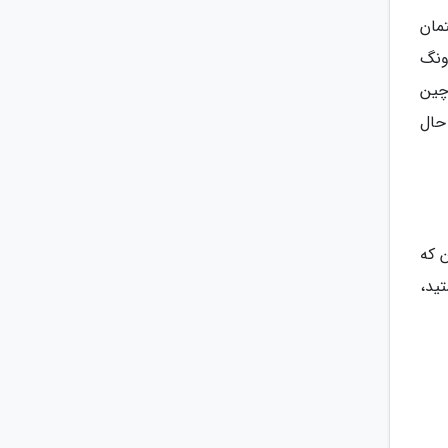
مان
 دونگ
چین
حال
ن که
ید،